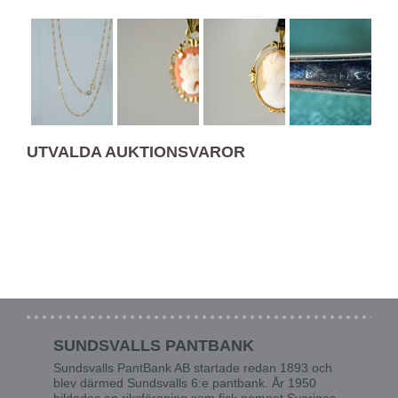
UTVALDA AUKTIONSVAROR
SUNDSVALLS PANTBANK
Sundsvalls PantBank AB startade redan 1893 och
blev därmed Sundsvalls 6:e pantbank. År 1950