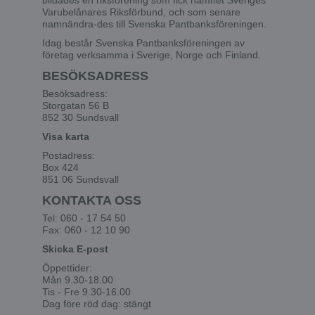
bildades en riksförening som fick namnet Sveriges
Varubelånares Riksförbund, och som senare
namnändra-des till Svenska Pantbanksföreningen.
Idag består Svenska Pantbanksföreningen av
företag verksamma i Sverige, Norge och Finland.
BESÖKSADRESS
Besöksadress:
Storgatan 56 B
852 30 Sundsvall
Visa karta
Postadress:
Box 424
851 06 Sundsvall
KONTAKTA OSS
Tel: 060 - 17 54 50
Fax: 060 - 12 10 90
Skicka E-post
Öppettider:
Mån 9.30-18.00
Tis - Fre 9.30-16.00
Dag före röd dag: stängt