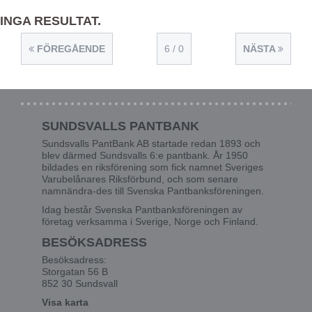
INGA RESULTAT.
FÖREGÅENDE
6 / 0
NÄSTA
SUNDSVALLS PANTBANK
Sundsvalls PantBank AB startade redan 1893 och
blev därmed Sundsvalls 6:e pantbank. År 1950
bildades en riksförening som fick namnet Sveriges
Varubelånares Riksförbund, och som senare
namnändra-des till Svenska Pantbanksföreningen.
Idag består Svenska Pantbanksföreningen av
företag verksamma i Sverige, Norge och Finland.
BESÖKSADRESS
Besöksadress:
Storgatan 56 B
852 30 Sundsvall
Visa karta