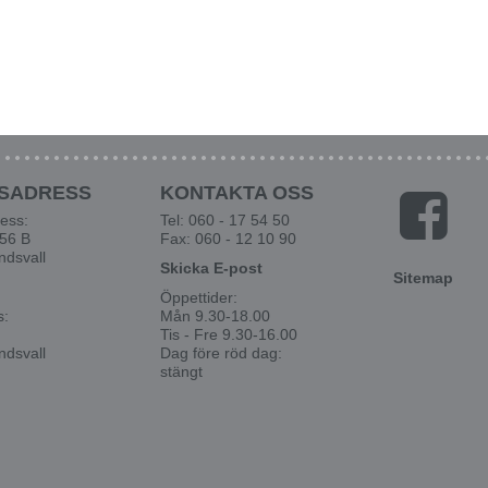
SADRESS
KONTAKTA OSS
ess:
Tel: 060 - 17 54 50
 56 B
Fax: 060 - 12 10 90
ndsvall
Skicka E-post
Sitemap
Öppettider:
s:
Mån 9.30-18.00
Tis - Fre 9.30-16.00
ndsvall
Dag före röd dag:
stängt