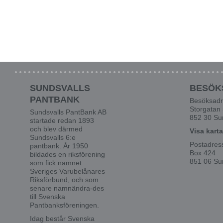
SUNDSVALLS
BESÖK
PANTBANK
Besöksadr
Storgatan
Sundsvalls PantBank AB
852 30 Su
startade redan 1893
och blev därmed
Visa karta
Sundsvalls 6:e
Postadres
pantbank. År 1950
Box 424
bildades en riksförening
851 06 Su
som fick namnet
Sveriges Varubelånares
Riksförbund, och som
senare namnändra-des
till Svenska
Pantbanksföreningen.
Idag består Svenska