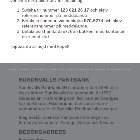
Det finns olika alternativ för betalning,
Swisha till nummer
123 621 26 17
och skriv
referensnummer på meddelande.
Betala in summan via bankgiro
570-9274
och skriv
referensnummer på meddelande.
Betala och hämta direkt från butiken, med kontanter
eller med kort.
Hoppas du är nöjd med köpet!
SUNDSVALLS PANTBANK
Sundsvalls PantBank AB startade redan 1893 och
blev därmed Sundsvalls 6:e pantbank. År 1950
bildades en riksförening som fick namnet Sveriges
Varubelånares Riksförbund, och som senare
namnändra-des till Svenska Pantbanksföreningen.
Idag består Svenska Pantbanksföreningen av
företag verksamma i Sverige, Norge och Finland.
BESÖKSADRESS
Besöksadress: