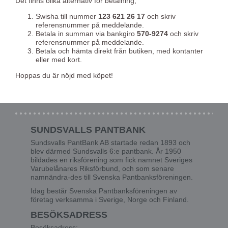
Det finns olika alternativ för betalning,
Swisha till nummer
123 621 26 17
och skriv
referensnummer på meddelande.
Betala in summan via bankgiro
570-9274
och skriv
referensnummer på meddelande.
Betala och hämta direkt från butiken, med kontanter
eller med kort.
Hoppas du är nöjd med köpet!
SUNDSVALLS PANTBANK
Sundsvalls PantBank AB startade redan 1893 och
blev därmed Sundsvalls 6:e pantbank. År 1950
bildades en riksförening som fick namnet Sveriges
Varubelånares Riksförbund, och som senare
namnändra-des till Svenska Pantbanksföreningen.
Idag består Svenska Pantbanksföreningen av
företag verksamma i Sverige, Norge och Finland.
BESÖKSADRESS
Besöksadress: