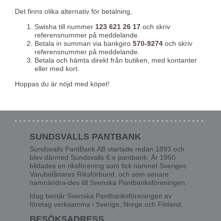
Det finns olika alternativ för betalning,
Swisha till nummer
123 621 26 17
och skriv
referensnummer på meddelande.
Betala in summan via bankgiro
570-9274
och skriv
referensnummer på meddelande.
Betala och hämta direkt från butiken, med kontanter
eller med kort.
Hoppas du är nöjd med köpet!
SUNDSVALLS PANTBANK
Sundsvalls PantBank AB startade redan 1893 och
blev därmed Sundsvalls 6:e pantbank. År 1950
bildades en riksförening som fick namnet Sveriges
Varubelånares Riksförbund, och som senare
namnändra-des till Svenska Pantbanksföreningen.
Idag består Svenska Pantbanksföreningen av
företag verksamma i Sverige, Norge och Finland.
BESÖKSADRESS