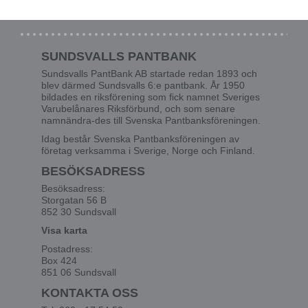
SUNDSVALLS PANTBANK
Sundsvalls PantBank AB startade redan 1893 och
blev därmed Sundsvalls 6:e pantbank. År 1950
bildades en riksförening som fick namnet Sveriges
Varubelånares Riksförbund, och som senare
namnändra-des till Svenska Pantbanksföreningen.
Idag består Svenska Pantbanksföreningen av
företag verksamma i Sverige, Norge och Finland.
BESÖKSADRESS
Besöksadress:
Storgatan 56 B
852 30 Sundsvall
Visa karta
Postadress:
Box 424
851 06 Sundsvall
KONTAKTA OSS