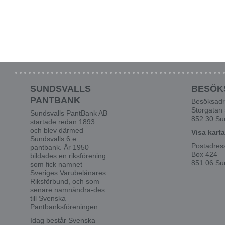
SUNDSVALLS
BESÖK
PANTBANK
Besöksadr
Storgatan
Sundsvalls PantBank AB
852 30 Su
startade redan 1893
och blev därmed
Visa karta
Sundsvalls 6:e
Postadres
pantbank. År 1950
Box 424
bildades en riksförening
851 06 Su
som fick namnet
Sveriges Varubelånares
Riksförbund, och som
senare namnändra-des
till Svenska
Pantbanksföreningen.
Idag består Svenska