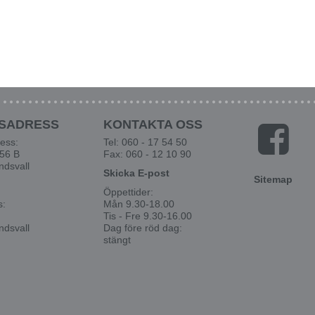
SADRESS
KONTAKTA OSS
ess:
Tel: 060 - 17 54 50
 56 B
Fax: 060 - 12 10 90
ndsvall
Skicka E-post
Sitemap
Öppettider:
s:
Mån 9.30-18.00
Tis - Fre 9.30-16.00
ndsvall
Dag före röd dag:
stängt