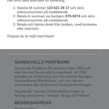
Det finns olika alternativ för betalning,
Swisha till nummer
123 621 26 17
och skriv
referensnummer på meddelande.
Betala in summan via bankgiro
570-9274
och skriv
referensnummer på meddelande.
Betala och hämta direkt från butiken, med kontanter
eller med kort.
Hoppas du är nöjd med köpet!
SUNDSVALLS PANTBANK
Sundsvalls PantBank AB startade redan 1893 och
blev därmed Sundsvalls 6:e pantbank. År 1950
bildades en riksförening som fick namnet Sveriges
Varubelånares Riksförbund, och som senare
namnändra-des till Svenska Pantbanksföreningen.
Idag består Svenska Pantbanksföreningen av
företag verksamma i Sverige, Norge och Finland.
BESÖKSADRESS
Besöksadress: