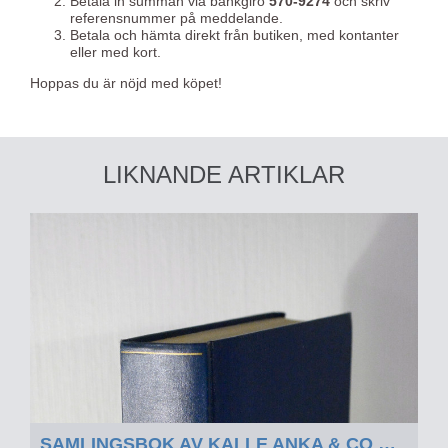
Betala in summan via bankgiro
570-9274
och skriv
referensnummer på meddelande.
Betala och hämta direkt från butiken, med kontanter
eller med kort.
Hoppas du är nöjd med köpet!
LIKNANDE ARTIKLAR
SAMLINGSBOK AV KALLE ANKA & CO OCH WALT DISNEY 1965 DEL 2 - SAMLINGSBOK AV KALLE ANKA & CO OCH WALT DISNEY 1965 DEL 2