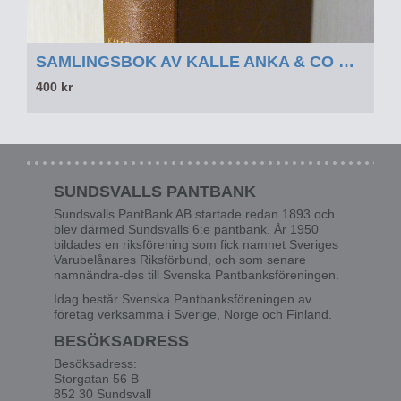
SAMLINGSBOK AV KALLE ANKA & CO OCH WALT DISNEY 1969 DEL 2 - SAMLINGSBOK AV KALLE ANKA & CO OCH WALT DISNEY 1969 DEL 2
400 kr
SUNDSVALLS PANTBANK
Sundsvalls PantBank AB startade redan 1893 och
blev därmed Sundsvalls 6:e pantbank. År 1950
bildades en riksförening som fick namnet Sveriges
Varubelånares Riksförbund, och som senare
namnändra-des till Svenska Pantbanksföreningen.
Idag består Svenska Pantbanksföreningen av
företag verksamma i Sverige, Norge och Finland.
BESÖKSADRESS
Besöksadress:
Storgatan 56 B
852 30 Sundsvall