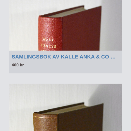
SAMLINGSBOK AV KALLE ANKA & CO OCH WALT DISNEY 1967-1968 DEL 2 - SAMLINGSBOK AV KALLE ANKA & CO OCH WALT DISNEY 1967-1968 DEL 2
400 kr